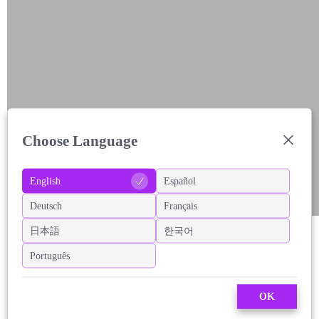
Choose Language
English
Español
Deutsch
Français
日本語
한국어
Português
OK