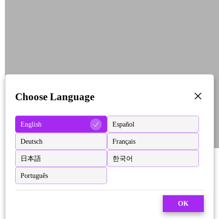
Choose Language
English
Español
Deutsch
Français
日本語
한국어
Português
OK