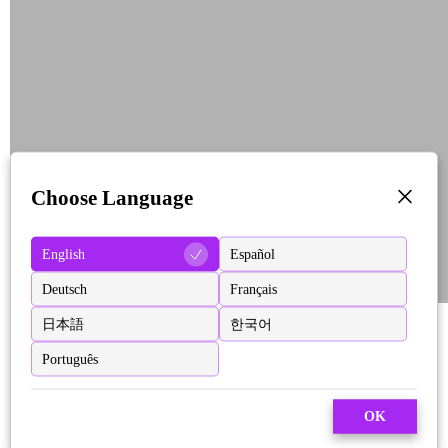
Choose Language
English
Español
Deutsch
Français
日本語
한국어
Português
OK