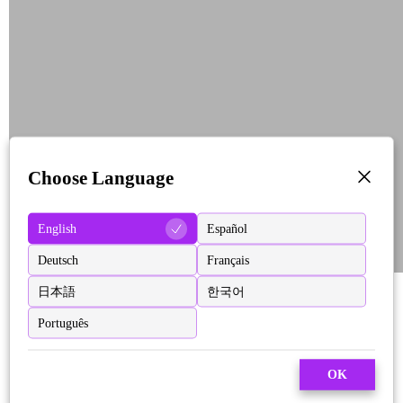
Choose Language
English
Español
Deutsch
Français
日本語
한국어
Português
OK