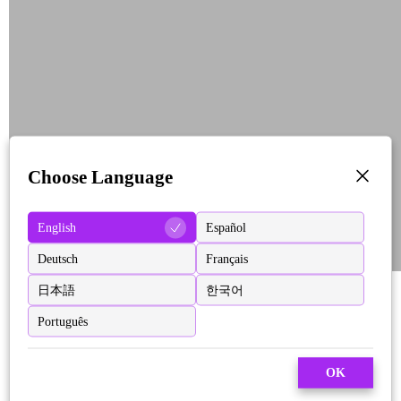
Choose Language
English
Español
Deutsch
Français
日本語
한국어
Português
OK