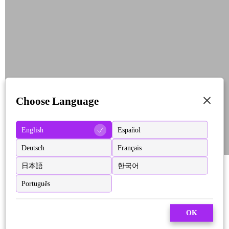
Choose Language
English
Español
Deutsch
Français
日本語
한국어
Português
OK