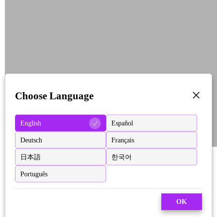
Choose Language
English
Español
Deutsch
Français
日本語
한국어
Português
OK