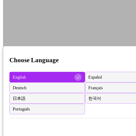
Choose Language
English
Español
Deutsch
Français
日本語
한국어
Português