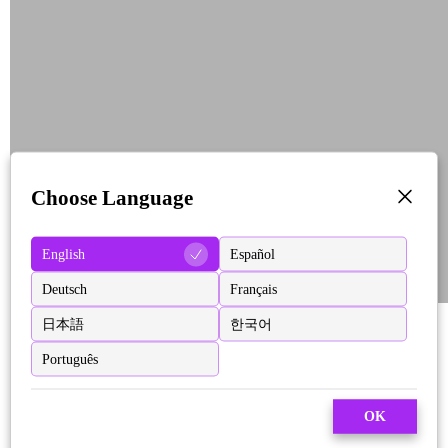
Choose Language
English
Español
Deutsch
Français
日本語
한국어
Português
OK