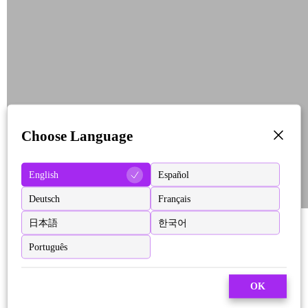
Choose Language
English
Español
Deutsch
Français
日本語
한국어
Português
OK