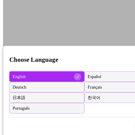
Choose Language
English
Español
Deutsch
Français
日本語
한국어
Português