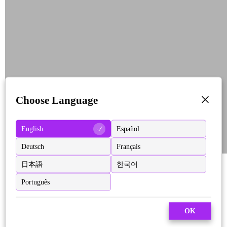
Choose Language
English
Español
Deutsch
Français
日本語
한국어
Português
OK