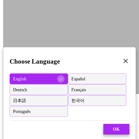
Choose Language
English
Español
Deutsch
Français
日本語
한국어
Português
OK