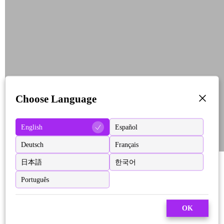
Choose Language
English
Español
Deutsch
Français
日本語
한국어
Português
OK