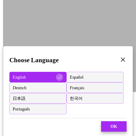
Choose Language
English
Español
Deutsch
Français
日本語
한국어
Português
OK