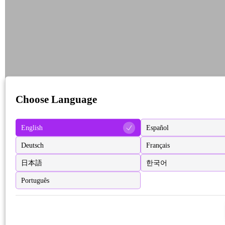
Choose Language
English
Español
Deutsch
Français
日本語
한국어
Português