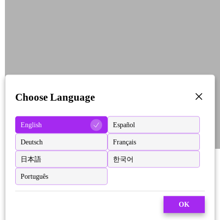
Choose Language
English
Español
Deutsch
Français
日本語
한국어
Português
OK