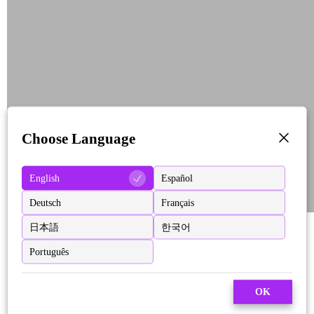
Choose Language
English
Español
Deutsch
Français
日本語
한국어
Português
OK