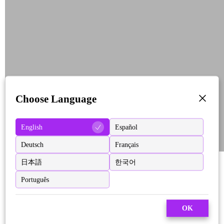
Choose Language
English
Español
Deutsch
Français
日本語
한국어
Português
OK