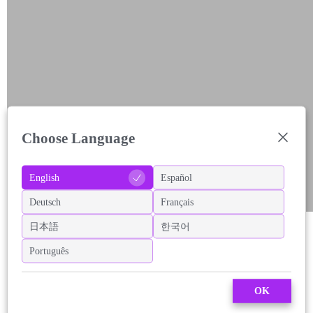
Choose Language
English
Español
Deutsch
Français
日本語
한국어
Português
OK