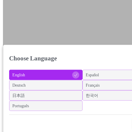
Choose Language
English
Español
Deutsch
Français
日本語
한국어
Português