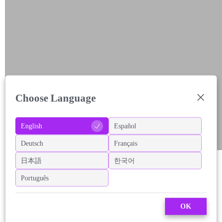
Choose Language
English
Español
Deutsch
Français
日本語
한국어
Português
OK