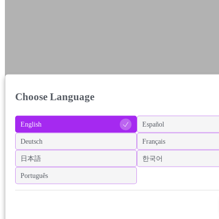
Choose Language
English
Español
Deutsch
Français
日本語
한국어
Português