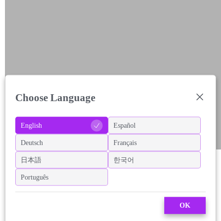
Choose Language
English
Español
Deutsch
Français
日本語
한국어
Português
OK