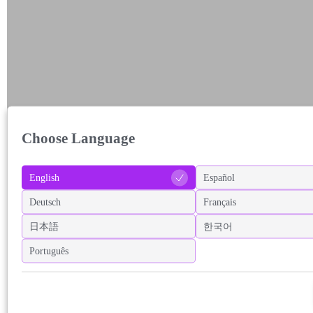
Choose Language
English
Español
Deutsch
Français
日本語
한국어
Português