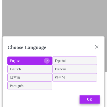
Choose Language
English
Español
Deutsch
Français
日本語
한국어
Português
OK