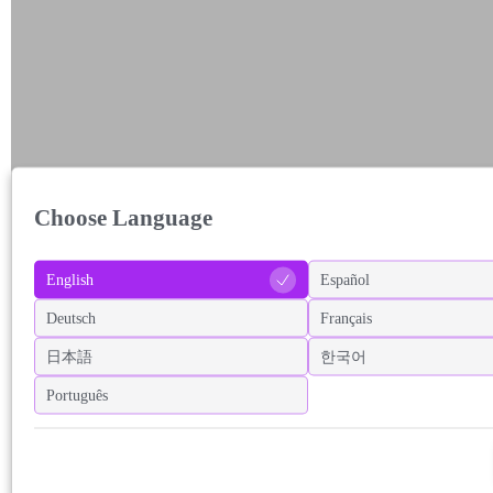
Choose Language
English
Español
Deutsch
Français
日本語
한국어
Português