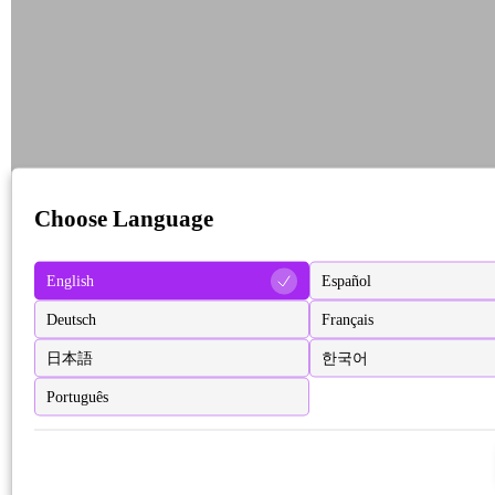
Choose Language
English
Español
Deutsch
Français
日本語
한국어
Português