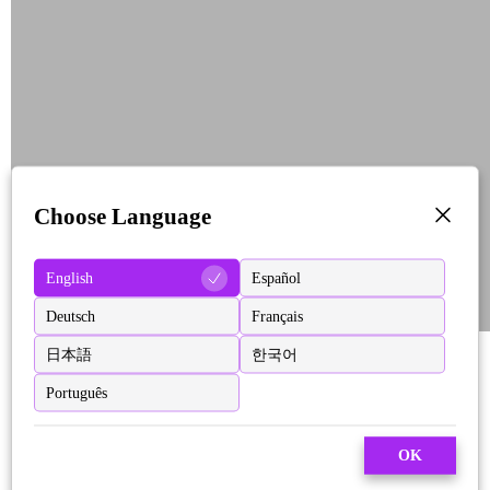
Choose Language
English
Español
Deutsch
Français
日本語
한국어
Português
OK