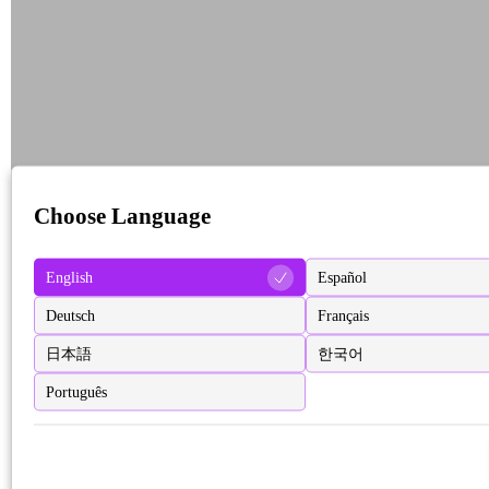
Choose Language
English
Español
Deutsch
Français
日本語
한국어
Português