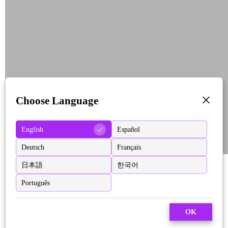
Choose Language
English
Español
Deutsch
Français
日本語
한국어
Português
OK