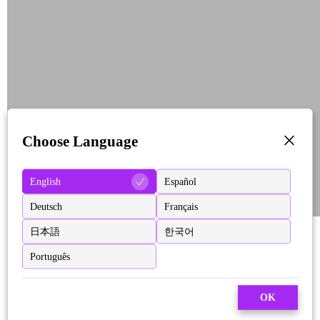
Choose Language
English
Español
Deutsch
Français
日本語
한국어
Português
OK