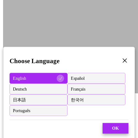
Choose Language
English
Español
Deutsch
Français
日本語
한국어
Português
OK