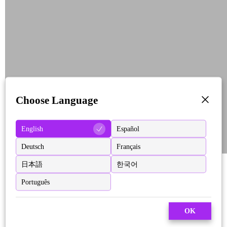
Choose Language
English
Español
Deutsch
Français
日本語
한국어
Português
OK