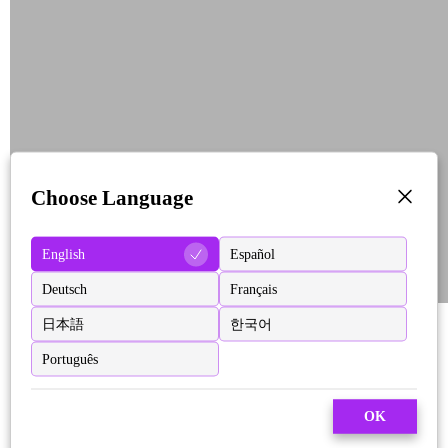
Choose Language
English
Español
Deutsch
Français
日本語
한국어
Português
OK