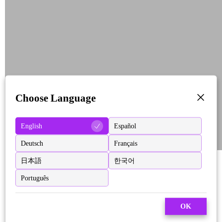
Choose Language
English
Español
Deutsch
Français
日本語
한국어
Português
OK