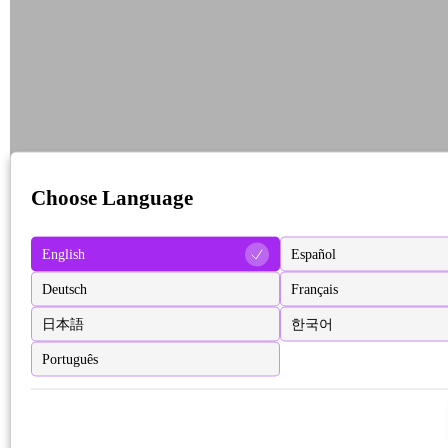
Choose Language
English
Español
Deutsch
Français
日本語
한국어
Português