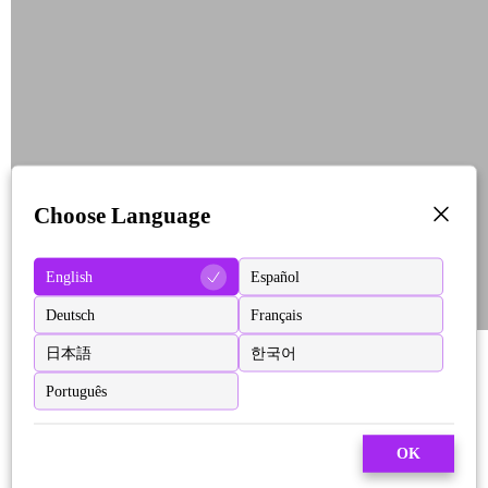
Choose Language
English
Español
Deutsch
Français
日本語
한국어
Português
OK