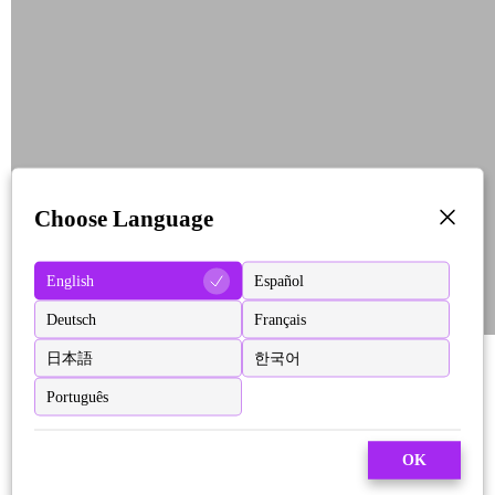
Choose Language
English
Español
Deutsch
Français
日本語
한국어
Português
OK