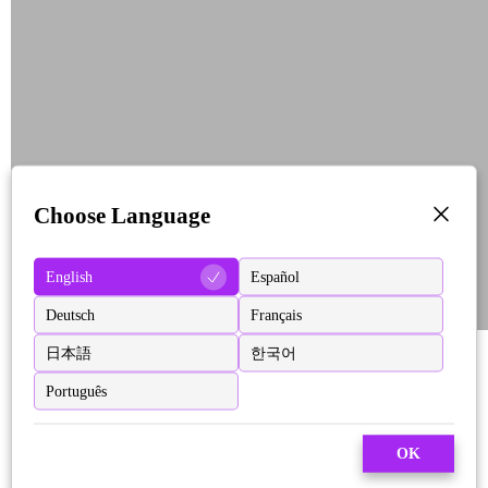
Choose Language
English
Español
Deutsch
Français
日本語
한국어
Português
OK