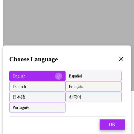
Choose Language
English
Español
Deutsch
Français
日本語
한국어
Português
OK