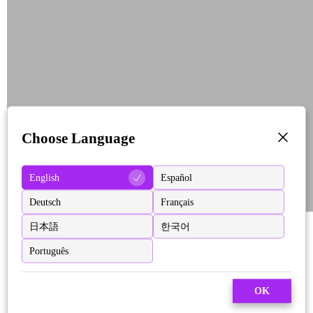
Choose Language
English
Español
Deutsch
Français
日本語
한국어
Português
OK