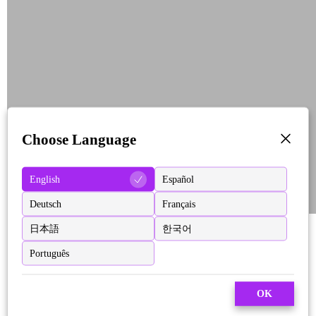
Choose Language
English
Español
Deutsch
Français
日本語
한국어
Português
OK