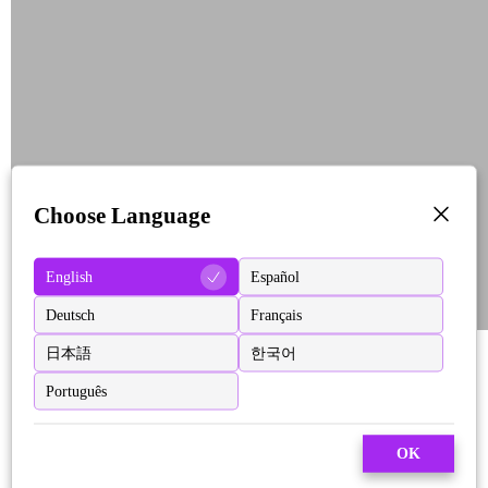
Choose Language
English
Español
Deutsch
Français
日本語
한국어
Português
OK