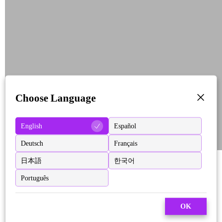
Choose Language
English
Español
Deutsch
Français
日本語
한국어
Português
OK