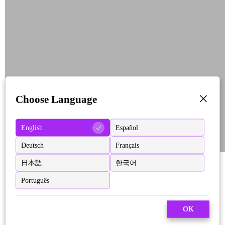
Choose Language
English
Español
Deutsch
Français
日本語
한국어
Português
OK