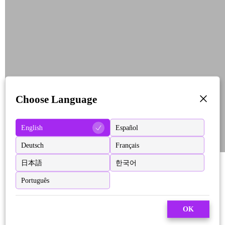
Choose Language
English
Español
Deutsch
Français
日本語
한국어
Português
OK