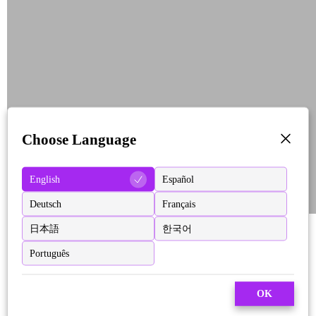
Choose Language
English
Español
Deutsch
Français
日本語
한국어
Português
OK