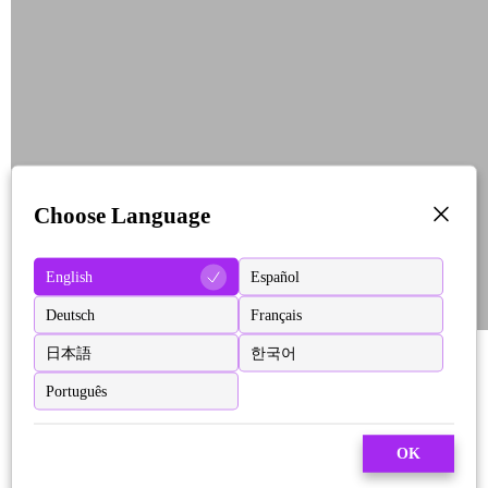
Choose Language
English
Español
Deutsch
Français
日本語
한국어
Português
OK