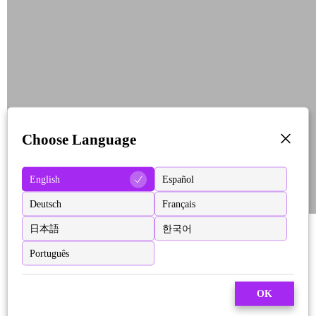
Choose Language
English
Español
Deutsch
Français
日本語
한국어
Português
OK